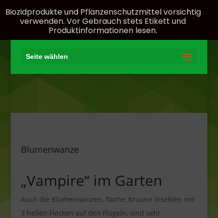
Biozidprodukte und Pflanzenschutzmittel vorsichtig
verwenden. Vor Gebrauch stets Etikett und
Produktinformationen lesen.
Seite wählen
Blumenwanze
„Vampire“ im Garten
Auch die Blumenwanzen, flache, braune Insekten mit
3 hellen Flecken auf den Flügeln, sind sehr