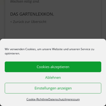
Wachsen nötig sind.
DAS GARTENLEXIKON.
< Zurück zur Übersicht
Wir verwenden Cookies, um unsere Website und unseren Service zu
optimieren.
Händlersuche!
Cookies akzeptieren
PLZ:
Ablehnen
Wähle eine Entfernung:
Einstellungen anzeigen
Cookie-Richtlinie
Datenschutz
Impressum