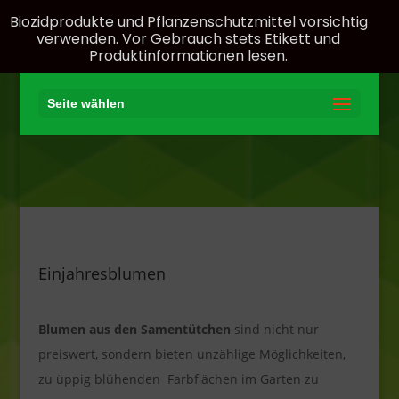
Biozidprodukte und Pflanzenschutzmittel vorsichtig
verwenden. Vor Gebrauch stets Etikett und
Produktinformationen lesen.
Seite wählen
Einjahresblumen
Blumen aus den Samentütchen
sind nicht nur
preiswert, sondern bieten unzählige Möglichkeiten,
zu üppig blühenden Farbflächen im Garten zu