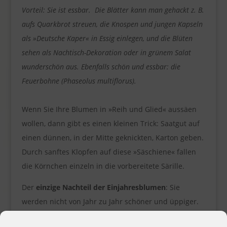
Vorteil: Sie ist essbar. Die Blätter kann man gehackt z. B.
aufs Quarkbrot streuen, die Knospen und jungen Kapseln
als »Deutsche Kaper« in Essig einlegen, und die Blüten
sehen als Nachtisch-Dekoration oder in grünem Salat
wunderschön aus. Ebenfalls schön und essbar: die
Feuerbohne (Phaseolus multiflorus).
Wenn Sie Ihre Blumen in »Reih und Glied« aussäen
wollen, dann gibt es einen kleinen Trick: Saatgut auf
einen dünnen, in der Mitte geknickten, Karton geben.
Durch sanftes Klopfen auf diese »Säschiene« fallen
die Körnchen einzeln in die vorbereitete Särille.
Der
einzige Nachteil der Einjahresblumen
: Sie
werden nicht von Jahr zu Jahr schöner und üppiger.
Außerdem werden die Saattütchen häufig schon sehr