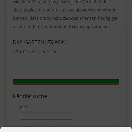
winzigen Mengen das gewünschte Verhalten der
Tiere auslösen und die auch so ausgebracht werden
können, dass die zu schützenden Pflanzen häufig gar
nicht mit den Duftstoffen in Berührung kommen.
DAS GARTENLEXIKON.
< Zurück zur Übersicht
Händlersuche
PLZ:
Wähle eine Entfernung: