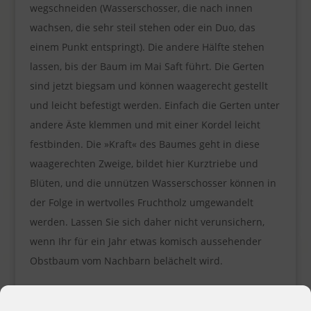
wegschneiden (Wasserschosser, die nach innen
wachsen, die sehr steil stehen oder ein Duo, das
einem Punkt entspringt). Die andere Hälfte stehen
lassen, bis der Baum im Mai Saft führt. Die Gerten
sind jetzt biegsam und können waagerecht gestellt
und leicht befestigt werden. Einfach die Gerten unter
andere Äste klemmen und mit einer Kordel leicht
festbinden. Die »Kraft« des Baumes geht in diese
waagerechten Zweige, bildet hier Kurztriebe und
Blüten, und die unnützen Wasserschosser können in
der Folge in wertvolles Fruchtholz umgewandelt
werden. Lassen Sie sich daher nicht verunsichern,
wenn Ihr für ein Jahr etwas komisch aussehender
Obstbaum vom Nachbarn belächelt wird.