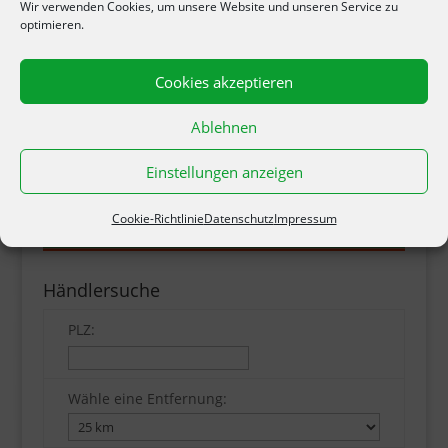
Wir verwenden Cookies, um unsere Website und unseren Service zu
optimieren.
Cookies akzeptieren
DAS GARTENLEXIKON.
Ablehnen
< Zurück zur Übersicht
Einstellungen anzeigen
Cookie-Richtlinie
Datenschutz
Impressum
Händlersuche
PLZ:
Wähle eine Entfernung: