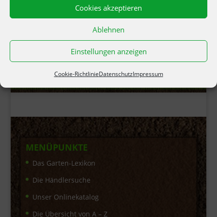
Cookies akzeptieren
Ablehnen
Einstellungen anzeigen
Cookie-Richtlinie
Datenschutz
Impressum
MENÜPUNKTE
Das Garten-Lexikon
Die Händlersuche
Unser Onlinekatalog
Die Übersicht von A – Z