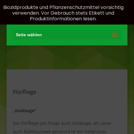
Biozidprodukte und Pflanzenschutzmittel vorsichtig
verwenden. Vor Gebrauch stets Etikett und
Produktinformationen lesen.
Seite wählen
Florfliege
„Goldauge“
Die Florfliege (als Fliege auch Goldauge, als Larve
auch Blattlauslöwe genannt) ist ein hellgrünes,