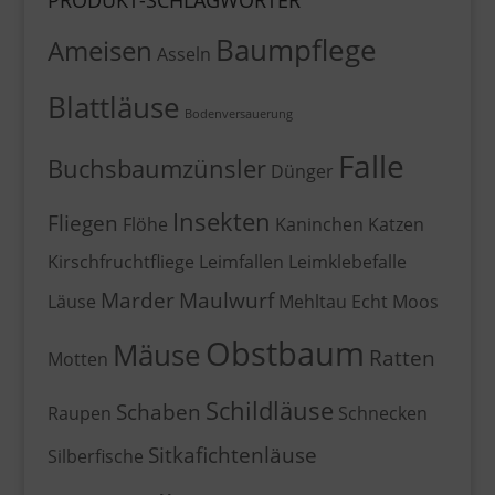
Baumpflege
Ameisen
Asseln
Blattläuse
Bodenversauerung
Falle
Buchsbaumzünsler
Dünger
Insekten
Fliegen
Flöhe
Kaninchen
Katzen
Kirschfruchtfliege
Leimfallen
Leimklebefalle
Marder
Maulwurf
Läuse
Mehltau Echt
Moos
Obstbaum
Mäuse
Ratten
Motten
Schildläuse
Schaben
Raupen
Schnecken
Sitkafichtenläuse
Silberfische