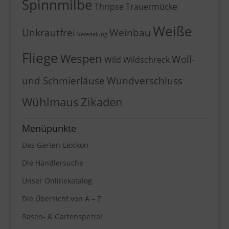
Spinnmilbe
Thripse
Trauermücke
Weiße
Unkrautfrei
Weinbau
Veredelung
Fliege
Wespen
Woll-
Wild
Wildschreck
und Schmierläuse
Wundverschluss
Wühlmaus
Zikaden
Menüpunkte
Das Garten-Lexikon
Die Händlersuche
Unser Onlinekatalog
Die Übersicht von A – Z
Rasen- & Gartenspezial