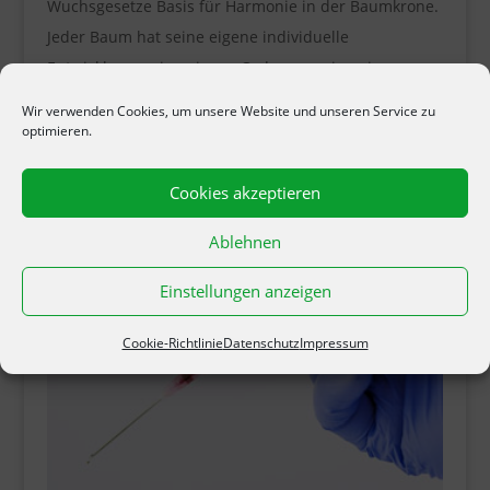
Wuchsgesetze Basis für Harmonie in der Baumkrone.
Jeder Baum hat seine eigene individuelle
Entwicklung, seine eigene Ordnung, seine eigenen
inneren Gesetze und dementsprechend auch seinen
Wir verwenden Cookies, um unsere Website und unseren Service zu
eigenen Kronenaufbau. Das...
optimieren.
Cookies akzeptieren
Ablehnen
Einstellungen anzeigen
Cookie-Richtlinie
Datenschutz
Impressum