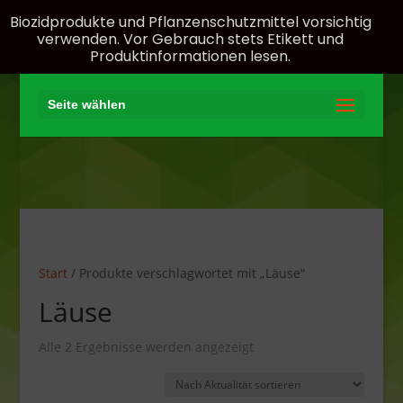
Biozidprodukte und Pflanzenschutzmittel vorsichtig
verwenden. Vor Gebrauch stets Etikett und
Produktinformationen lesen.
Seite wählen
Start
/ Produkte verschlagwortet mit „Läuse“
Läuse
Nach
Alle 2 Ergebnisse werden angezeigt
Aktualität
sortiert