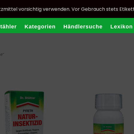
zmittel vorsichtig verwenden. Vor Gebrauch stets Etiket
Stähler
Kategorien
Händlersuche
Lexikon
e“