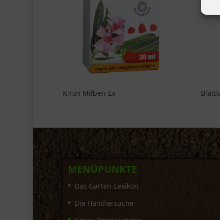
Kiron Milben-Ex
Blatt
MENÜPUNKTE
Das Garten-Lexikon
Die Händlersuche