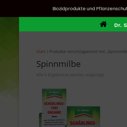
Biozidprodukte und Pflanzenschut
Dr. 
Start
/ Produkte verschlagwortet mit „Spinnmilb
Spinnmilbe
Nach
Alle 6 Ergebnisse werden angezeigt
Aktualität
sortiert