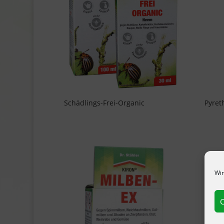
Schädlings-Frei-Organic
Pyret
Wir
C