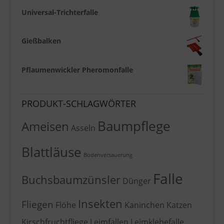
Universal-Trichterfalle
Gießbalken
Pflaumenwickler Pheromonfalle
PRODUKT-SCHLAGWÖRTER
Baumpflege
Ameisen
Asseln
Blattläuse
Bodenversauerung
Falle
Buchsbaumzünsler
Dünger
Insekten
Fliegen
Flöhe
Kaninchen
Katzen
Kirschfruchtfliege
Leimfallen
Leimklebefalle