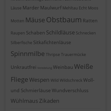
Marder
Maulwurf
Läuse
Mehltau Echt
Moos
Obstbaum
Mäuse
Ratten
Motten
Schildläuse
Schaben
Raupen
Schnecken
Sitkafichtenläuse
Silberfische
Spinnmilbe
Thripse
Trauermücke
Weiße
Unkrautfrei
Weinbau
Veredelung
Fliege
Wespen
Woll-
Wild
Wildschreck
und Schmierläuse
Wundverschluss
Wühlmaus
Zikaden