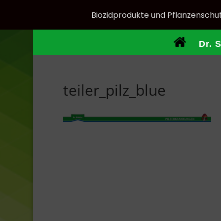
Biozidprodukte und Pflanzenschut
Dr. 
teiler_pilz_blue