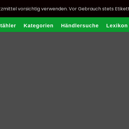
zmittel vorsichtig verwenden. Vor Gebrauch stets Etiket
Stähler
Kategorien
Händlersuche
Lexikon