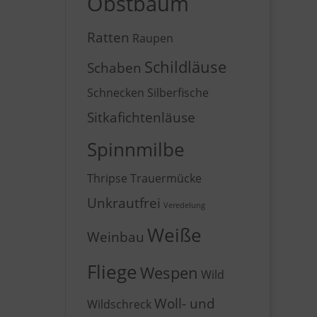
Obstbaum
Ratten
Raupen
Schildläuse
Schaben
Schnecken
Silberfische
Sitkafichtenläuse
Spinnmilbe
Thripse
Trauermücke
Unkrautfrei
Veredelung
Weiße
Weinbau
Fliege
Wespen
Wild
Woll- und
Wildschreck