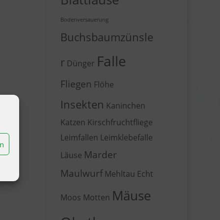
Bodenversauerung
Buchsbaumzünsle
Falle
r
Dünger
Fliegen
Flöhe
Insekten
Kaninchen
Katzen
Kirschfruchtfliege
Leimfallen
Leimklebefalle
en
Marder
Läuse
Maulwurf
Mehltau Echt
Mäuse
Moos
Motten