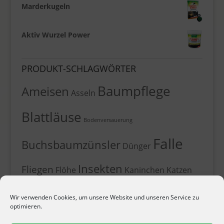
Marderkugeln
Aktiv Wurzel Power
PRODUKT-SCHLAGWÖRTER
Baumpflege
Ameisen
Asseln
Blattläuse
Bodenversauerung
Falle
Buchsbaumzünsler
Dünger
Insekten
Fliegen
Flöhe
Kaninchen
Katzen
Kirschfruchtfliege
Leimfallen
Leimklebefalle
Wir verwenden Cookies, um unsere Website und unseren Service zu
Marder
Maulwurf
Läuse
Mehltau Echt
Moos
optimieren.