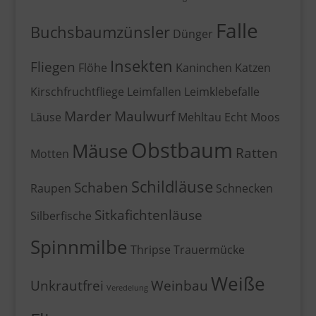
Falle
Buchsbaumzünsler
Dünger
Insekten
Fliegen
Flöhe
Kaninchen
Katzen
Kirschfruchtfliege
Leimfallen
Leimklebefalle
Marder
Maulwurf
Läuse
Mehltau Echt
Moos
Obstbaum
Mäuse
Ratten
Motten
Schildläuse
Schaben
Raupen
Schnecken
Sitkafichtenläuse
Silberfische
Spinnmilbe
Thripse
Trauermücke
Weiße
Unkrautfrei
Weinbau
Veredelung