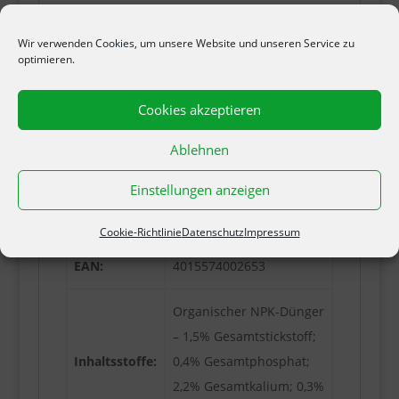
gegossen werden.
Wir verwenden Cookies, um unsere Website und unseren Service zu
HINWEIS
optimieren.
Empfehlungen der amtlichen Beratung
haben Vorrang.
Cookies akzeptieren
Zusätzliche Informationen
Ablehnen
Art.-Nr.
9092
Einstellungen anzeigen
Inhalt:
1,3 kg (Nettomasse)
Cookie-Richtlinie
Datenschutz
Impressum
EAN:
4015574002653
Organischer NPK-Dünger
– 1,5% Gesamtstickstoff;
Inhaltsstoffe:
0,4% Gesamtphosphat;
2,2% Gesamtkalium; 0,3%