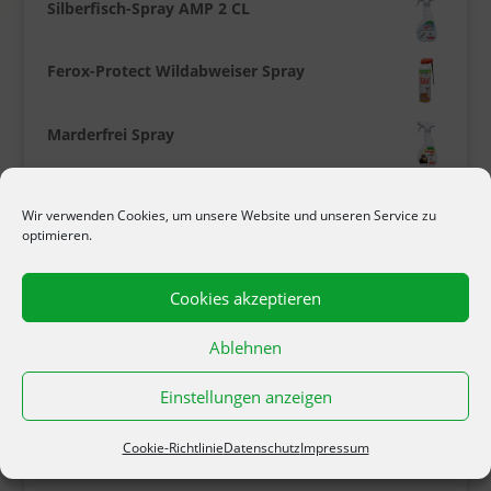
Silberfisch-Spray AMP 2 CL
Ferox-Protect Wildabweiser Spray
Marderfrei Spray
PRODUKT-SCHLAGWÖRTER
Wir verwenden Cookies, um unsere Website und unseren Service zu
optimieren.
Baumpflege
Ameisen
Asseln
Cookies akzeptieren
Blattläuse
Bodenversauerung
Ablehnen
Falle
Buchsbaumzünsler
Dünger
Einstellungen anzeigen
Insekten
Fliegen
Flöhe
Kaninchen
Katzen
Cookie-Richtlinie
Datenschutz
Impressum
Kirschfruchtfliege
Leimfallen
Leimklebefalle