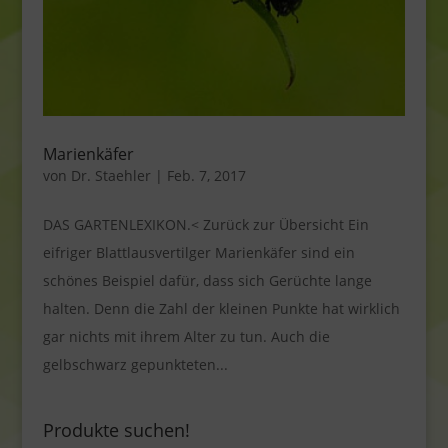
Marienkäfer
von
Dr. Staehler
|
Feb. 7, 2017
DAS GARTENLEXIKON.< Zurück zur Übersicht Ein
eifriger Blattlausvertilger Marienkäfer sind ein
schönes Beispiel dafür, dass sich Gerüchte lange
halten. Denn die Zahl der kleinen Punkte hat wirklich
gar nichts mit ihrem Alter zu tun. Auch die
gelbschwarz gepunkteten...
Produkte suchen!