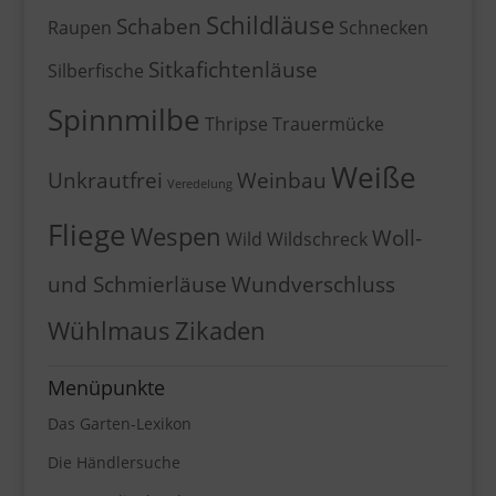
Schildläuse
Schaben
Raupen
Schnecken
Sitkafichtenläuse
Silberfische
Spinnmilbe
Thripse
Trauermücke
Weiße
Unkrautfrei
Weinbau
Veredelung
Fliege
Wespen
Woll-
Wild
Wildschreck
und Schmierläuse
Wundverschluss
Wühlmaus
Zikaden
Menüpunkte
Das Garten-Lexikon
Die Händlersuche