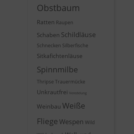
Obstbaum
Ratten
Raupen
Schildläuse
Schaben
Schnecken
Silberfische
Sitkafichtenläuse
Spinnmilbe
Thripse
Trauermücke
Unkrautfrei
Veredelung
Weiße
Weinbau
Fliege
Wespen
Wild