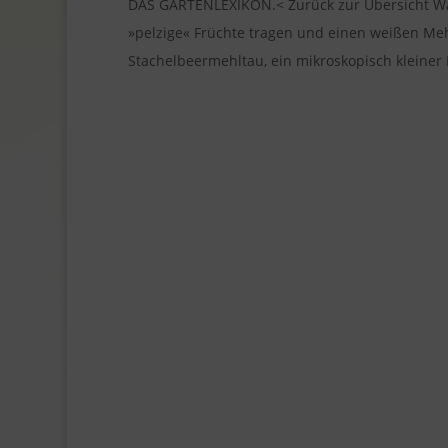
DAS GARTENLEXIKON.< Zurück zur Übersicht Wa
»pelzige« Früchte tragen und einen weißen Meh
Stachelbeermehltau, ein mikroskopisch kleiner Pi