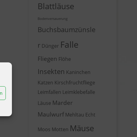
Blattläuse
Bodenversauerung
Buchsbaumzünsle
Falle
r
Dünger
Fliegen
Flöhe
Insekten
Kaninchen
Katzen
Kirschfruchtfliege
Leimfallen
Leimklebefalle
en
Marder
Läuse
Maulwurf
Mehltau Echt
Mäuse
Moos
Motten