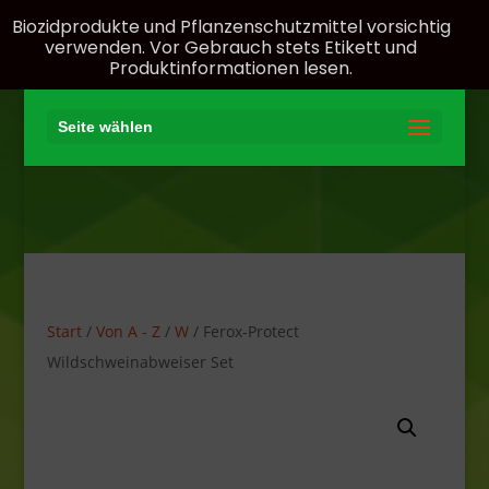
Biozidprodukte und Pflanzenschutzmittel vorsichtig
verwenden. Vor Gebrauch stets Etikett und
Produktinformationen lesen.
Seite wählen
Start
/
Von A - Z
/
W
/ Ferox-Protect
Wildschweinabweiser Set