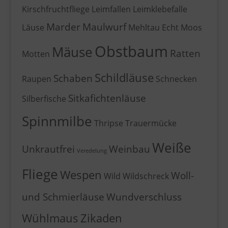
Kirschfruchtfliege
Leimfallen
Leimklebefalle
Marder
Maulwurf
Läuse
Mehltau Echt
Moos
Obstbaum
Mäuse
Ratten
Motten
Schildläuse
Schaben
Raupen
Schnecken
Sitkafichtenläuse
Silberfische
Spinnmilbe
Thripse
Trauermücke
Weiße
Unkrautfrei
Weinbau
Veredelung
Fliege
Wespen
Woll-
Wild
Wildschreck
und Schmierläuse
Wundverschluss
Wühlmaus
Zikaden