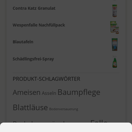
Contra Katz Granulat
Wespenfalle Nachfüllpack
Blautafeln
Schädlingsfrei-Spray
PRODUKT-SCHLAGWÖRTER
Baumpflege
Ameisen
Asseln
Blattläuse
Bodenversauerung
Falle
Buchsbaumzünsler
Dünger