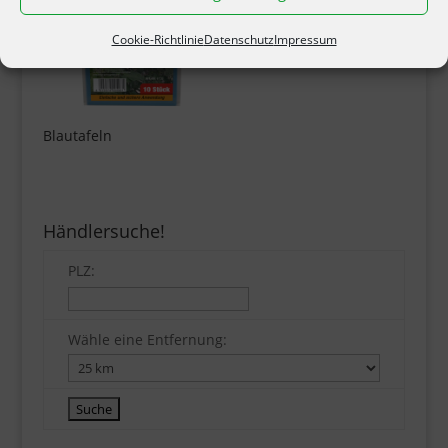
Cookie-Richtlinie
Datenschutz
Impressum
Blautafeln
Händlersuche!
PLZ:
Wähle eine Entfernung: