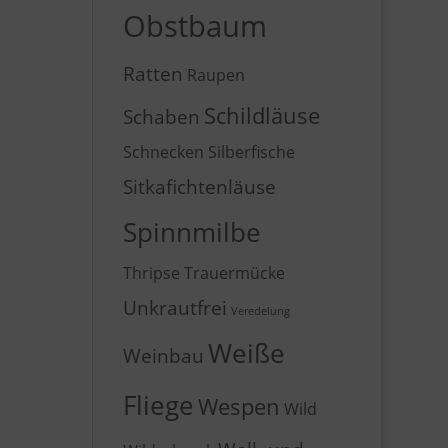
Obstbaum
Ratten
Raupen
Schildläuse
Schaben
Schnecken
Silberfische
Sitkafichtenläuse
Spinnmilbe
Thripse
Trauermücke
Unkrautfrei
Veredelung
Weiße
Weinbau
Fliege
Wespen
Wild