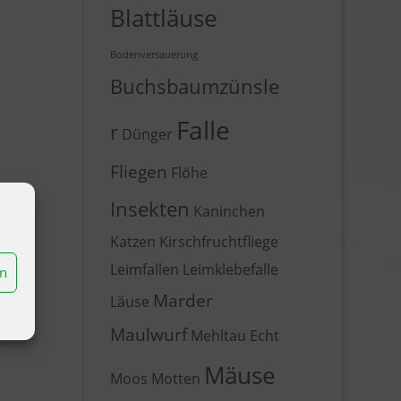
Blattläuse
Bodenversauerung
Buchsbaumzünsle
Falle
r
Dünger
Fliegen
Flöhe
Insekten
Kaninchen
Katzen
Kirschfruchtfliege
Leimfallen
Leimklebefalle
en
Marder
Läuse
Maulwurf
Mehltau Echt
Mäuse
Moos
Motten