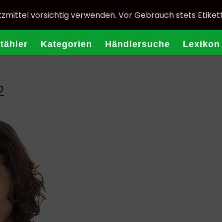
zmittel vorsichtig verwenden. Vor Gebrauch stets Etiket
Stähler
Kategorien
Händlersuche
Lexikon
2