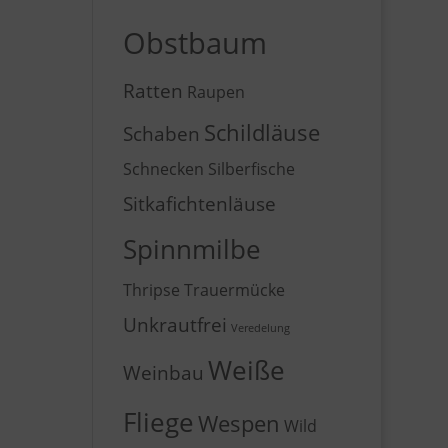
Obstbaum
Ratten
Raupen
Schildläuse
Schaben
Schnecken
Silberfische
Sitkafichtenläuse
Spinnmilbe
Thripse
Trauermücke
Unkrautfrei
Veredelung
Weiße
Weinbau
Fliege
Wespen
Wild