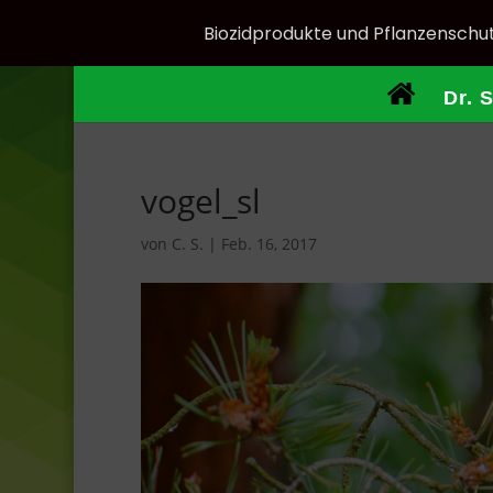
Biozidprodukte und Pflanzenschut
Dr. 
vogel_sl
von
C. S.
|
Feb. 16, 2017