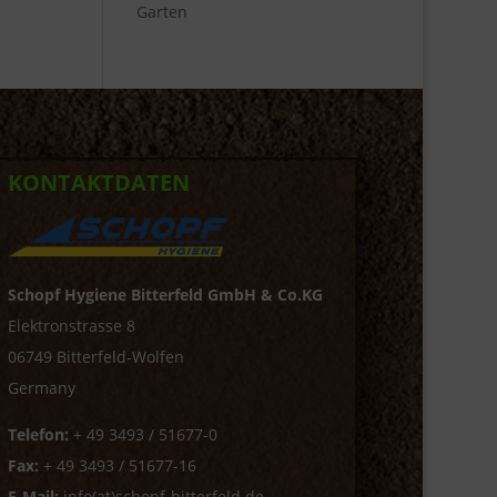
Garten
KONTAKTDATEN
Schopf Hygiene Bitterfeld GmbH & Co.KG
Elektronstrasse 8
06749 Bitterfeld-Wolfen
Germany
Telefon:
+ 49 3493 / 51677-0
Fax:
+ 49 3493 / 51677-16
E-Mail:
info(at)schopf-bitterfeld.de