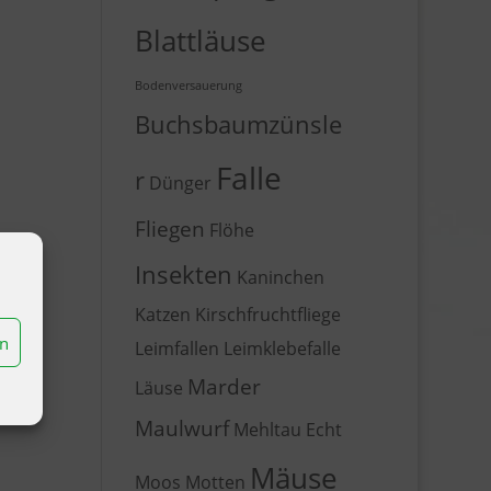
Blattläuse
Bodenversauerung
Buchsbaumzünsle
Falle
r
Dünger
Fliegen
Flöhe
Insekten
Kaninchen
Katzen
Kirschfruchtfliege
en
Leimfallen
Leimklebefalle
Marder
Läuse
Maulwurf
Mehltau Echt
Mäuse
Moos
Motten