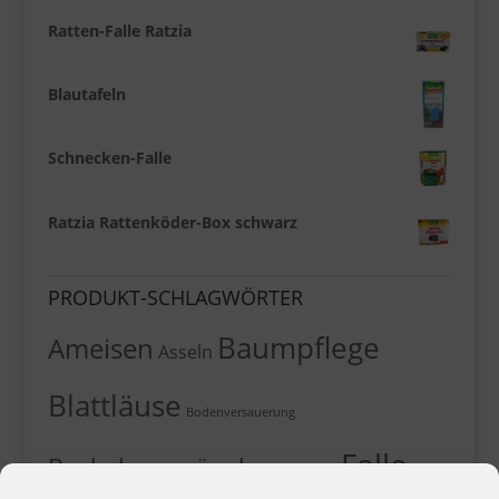
Ratten-Falle Ratzia
Blautafeln
Schnecken-Falle
Ratzia Rattenköder-Box schwarz
PRODUKT-SCHLAGWÖRTER
Baumpflege
Ameisen
Asseln
Blattläuse
Bodenversauerung
Falle
Buchsbaumzünsler
Dünger