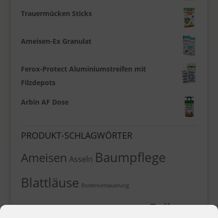
Trauermücken Sticks
Ameisen-Ex Granulat
Ferox-Protect Aluminiumstreifen mit
Filzdepots
Arbin AF Dose
PRODUKT-SCHLAGWÖRTER
Baumpflege
Ameisen
Asseln
Blattläuse
Bodenversauerung
Falle
Buchsbaumzünsler
Dünger