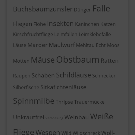
Falle
Buchsbaumzünsler
Dünger
Insekten
Fliegen
Flöhe
Kaninchen
Katzen
Kirschfruchtfliege
Leimfallen
Leimklebefalle
Marder
Maulwurf
Läuse
Mehltau Echt
Moos
Obstbaum
Mäuse
Ratten
Motten
Schildläuse
Schaben
Raupen
Schnecken
Sitkafichtenläuse
Silberfische
Spinnmilbe
Thripse
Trauermücke
Weiße
Unkrautfrei
Weinbau
Veredelung
Fliege
Wespen
Woll-
Wild
Wildschreck