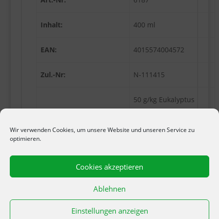
Inhalt:
400 ml
EAN:
4015574004572
Zul.-Nr:
N-111415
50 g/kg Eukalyptus
Wirkstoff:
citriodora Öl,
hydratisiert, cyclisiert
Wir verwenden Cookies, um unsere Website und unseren Service zu
optimieren.
Gefahrenhinweise:
H222-H229 Extrem
Cookies akzeptieren
entzündbares Aerosol.
Ablehnen
Behälter steht unter
Druck: kann bei
Einstellungen anzeigen