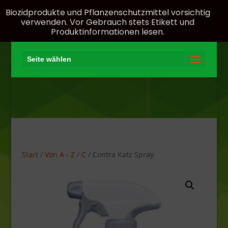
Biozidprodukte und Pflanzenschutzmittel vorsichtig
verwenden. Vor Gebrauch stets Etikett und
Produktinformationen lesen.
Seite wählen
Start
/
Von A - Z
/
C
/ Contra Katz Spray