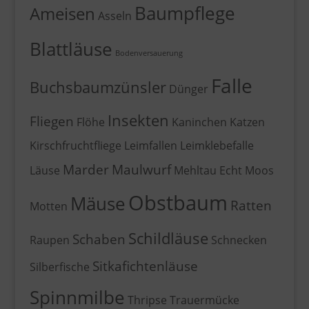
Baumpflege
Ameisen
Asseln
Blattläuse
Bodenversauerung
Falle
Buchsbaumzünsler
Dünger
Insekten
Fliegen
Flöhe
Kaninchen
Katzen
Kirschfruchtfliege
Leimfallen
Leimklebefalle
Marder
Maulwurf
Läuse
Mehltau Echt
Moos
Obstbaum
Mäuse
Ratten
Motten
Schildläuse
Schaben
Raupen
Schnecken
Sitkafichtenläuse
Silberfische
Spinnmilbe
Thripse
Trauermücke