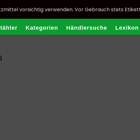
zmittel vorsichtig verwenden. Vor Gebrauch stets Etiket
Stähler
Kategorien
Händlersuche
Lexikon
a