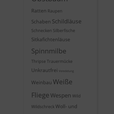
Ratten
Raupen
Schildläuse
Schaben
Schnecken
Silberfische
Sitkafichtenläuse
Spinnmilbe
Thripse
Trauermücke
Unkrautfrei
Veredelung
Weiße
Weinbau
Fliege
Wespen
Wild
Woll- und
Wildschreck