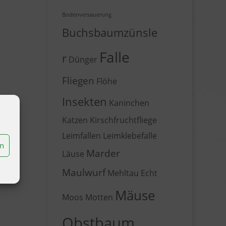
Bodenversauerung
Buchsbaumzünsle
Falle
r
Dünger
Fliegen
Flöhe
Insekten
Kaninchen
Katzen
Kirschfruchtfliege
Leimfallen
Leimklebefalle
en
Marder
Läuse
Maulwurf
Mehltau Echt
Mäuse
Moos
Motten
Obstbaum