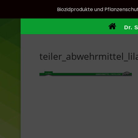
Biozidprodukte und Pflanzenschut
Dr. 
teiler_abwehrmittel_lil