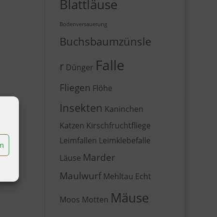
Blattläuse
Bodenversauerung
Buchsbaumzünsle
Falle
r
Dünger
Fliegen
Flöhe
Insekten
Kaninchen
Katzen
Kirschfruchtfliege
Leimfallen
Leimklebefalle
en
Marder
Läuse
Maulwurf
Mehltau Echt
Mäuse
Moos
Motten