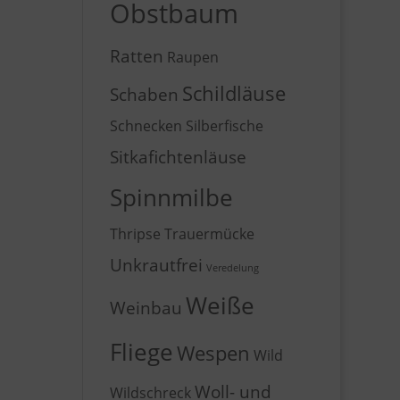
Obstbaum
Ratten
Raupen
Schildläuse
Schaben
Schnecken
Silberfische
Sitkafichtenläuse
Spinnmilbe
Thripse
Trauermücke
Unkrautfrei
Veredelung
Weiße
Weinbau
Fliege
Wespen
Wild
Woll- und
Wildschreck