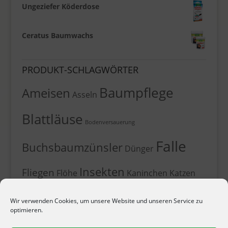
Ungeziefer Köderdose
Ceratus Baumwachs
PRODUKT-SCHLAGWÖRTER
Baumpflege
Ameisen
Asseln
Blattläuse
Bodenversauerung
Falle
Buchsbaumzünsler
Dünger
Insekten
Fliegen
Flöhe
Kaninchen
Katzen
Kirschfruchtfliege
Leimfallen
Leimklebefalle
Wir verwenden Cookies, um unsere Website und unseren Service zu
Marder
Maulwurf
Läuse
Mehltau Echt
Moos
optimieren.