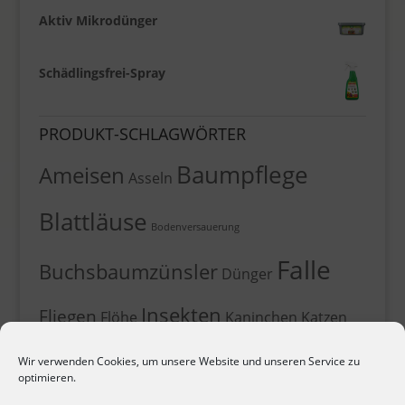
Aktiv Mikrodünger
Schädlingsfrei-Spray
PRODUKT-SCHLAGWÖRTER
Baumpflege
Ameisen
Asseln
Blattläuse
Bodenversauerung
Falle
Buchsbaumzünsler
Dünger
Insekten
Fliegen
Flöhe
Kaninchen
Katzen
Kirschfruchtfliege
Leimfallen
Leimklebefalle
Wir verwenden Cookies, um unsere Website und unseren Service zu
Marder
Maulwurf
optimieren.
Läuse
Mehltau Echt
Moos