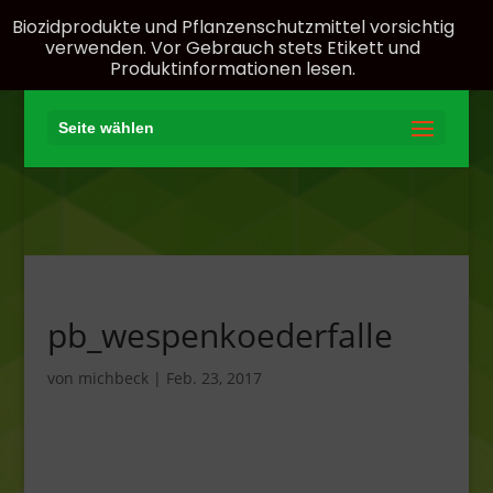
Biozidprodukte und Pflanzenschutzmittel vorsichtig
verwenden. Vor Gebrauch stets Etikett und
Produktinformationen lesen.
Seite wählen
pb_wespenkoederfalle
von
michbeck
|
Feb. 23, 2017