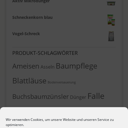
Aktiv Mikrodünger
Schneckenkorn blau
Vogel-Schreck
PRODUKT-SCHLAGWÖRTER
Baumpflege
Ameisen
Asseln
Blattläuse
Bodenversauerung
Falle
Buchsbaumzünsler
Dünger
Insekten
Fliegen
Flöhe
Kaninchen
Katzen
Wir verwenden Cookies, um unsere Website und unseren Service zu
Kirschfruchtfliege
Leimfallen
Leimklebefalle
optimieren.