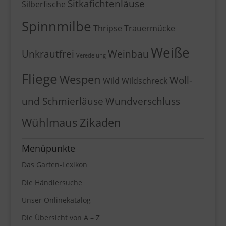
Sitkafichtenläuse
Silberfische
Spinnmilbe
Thripse
Trauermücke
Weiße
Unkrautfrei
Weinbau
Veredelung
Fliege
Wespen
Woll-
Wild
Wildschreck
und Schmierläuse
Wundverschluss
Wühlmaus
Zikaden
Menüpunkte
Das Garten-Lexikon
Die Händlersuche
Unser Onlinekatalog
Die Übersicht von A – Z