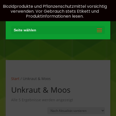
Biozidprodukte und Pflanzenschutzmittel vorsichtig
verwenden. Vor Gebrauch stets Etikett und
Produktinformationen lesen.
Seite wählen
Start
/ Unkraut & Moos
Unkraut & Moos
Nach
Alle 5 Ergebnisse werden angezeigt
Aktualität
sortiert