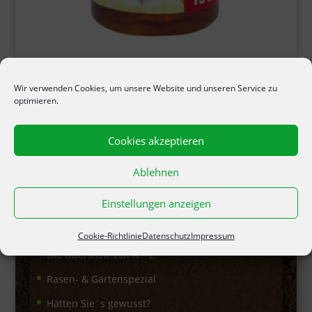
Fruchtfliegenfalle
Wir verwenden Cookies, um unsere Website und unseren Service zu
optimieren.
Cookies akzeptieren
MENÜPUNKTE
Ablehnen
Das Garten-Lexikon
Einstellungen anzeigen
Die Händlersuche
Unser Onlinekatalog
Cookie-Richtlinie
Datenschutz
Impressum
Die Übersicht von A – Z
Rasen- & Gartenspezial
Hätten Sie´s gewusst?