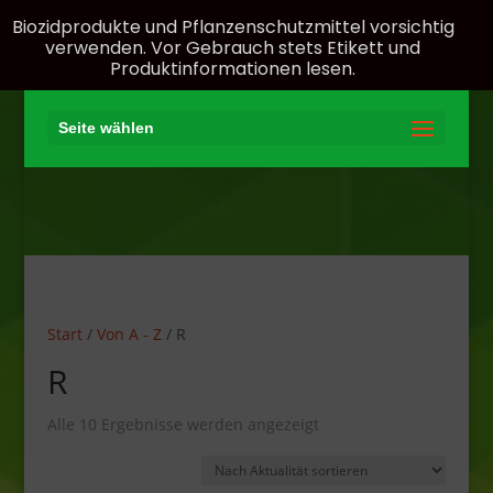
Biozidprodukte und Pflanzenschutzmittel vorsichtig
verwenden. Vor Gebrauch stets Etikett und
Produktinformationen lesen.
Seite wählen
Start
/
Von A - Z
/ R
R
Nach
Alle 10 Ergebnisse werden angezeigt
Aktualität
sortiert